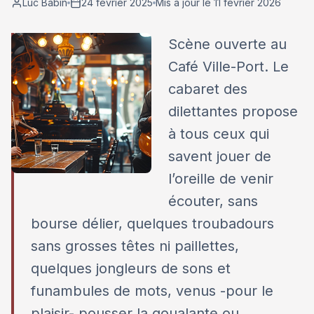
Luc Babin
24 février 2025
Mis à jour le 11 février 2026
Scène ouverte au
Café Ville-Port. Le
cabaret des
dilettantes propose
à tous ceux qui
savent jouer de
l’oreille de venir
écouter, sans
bourse délier, quelques troubadours
sans grosses têtes ni paillettes,
quelques jongleurs de sons et
funambules de mots, venus -pour le
plaisir- pousser la goualante ou