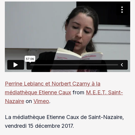
Perrine Leblanc et Norbert Czarny à la
médiathèque Etienne Caux
from
M.E.E.T. Saint-
Nazaire
on
Vimeo
.
La médiathèque Etienne Caux de Saint-Nazaire,
vendredi 15 décembre 2017.